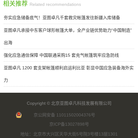
相关推荐
Related recommendations
夯实应急储备底气！亚图卓凡千套救灾帐篷发往新疆入库储备
亚图卓凡承接中东客户球形帐篷大单，全产业链优势助力“中国制造”
出海
强化应急通信保障 中国联通采购15 套充气帐篷筑牢应急防线
亚图卓凡 1200 套支架帐篷顺利启运利比亚 彰显中国应急装备海外实
力
Copyright ©
北京亚图卓凡科技发展有限公司
京公网安备 11011502004376号
京ICP备13027898号
地址：北京市大兴区天华大街5号院3号楼13层1301