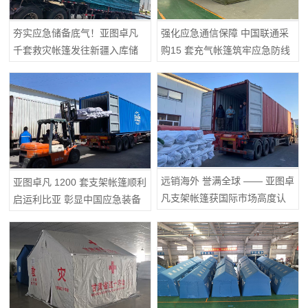
夯实应急储备底气！亚图卓凡
强化应急通信保障 中国联通采
千套救灾帐篷发往新疆入库储
购15 套充气帐篷筑牢应急防线
备
远销海外 誉满全球 —— 亚图卓
亚图卓凡 1200 套支架帐篷顺利
凡支架帐篷获国际市场高度认
启运利比亚 彰显中国应急装备
可
海外实力