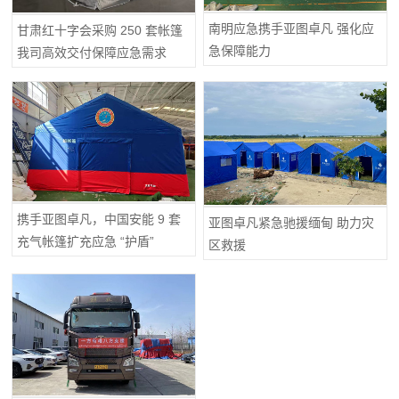
南明应急携手亚图卓凡 强化应
甘肃红十字会采购 250 套帐篷
急保障能力
我司高效交付保障应急需求
携手亚图卓凡，中国安能 9 套
亚图卓凡紧急驰援缅甸 助力灾
充气帐篷扩充应急 “护盾”
区救援