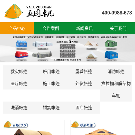
400-0988-678
产品中心
合作案例
新闻资讯
关于我们
救灾帐篷
班用帐篷
露营帐篷
消防帐篷
医疗帐篷
施工帐篷
外贸帐篷
推拉棚和膜结构
车棚
洗消帐篷
婚宴帐篷
酒店帐篷