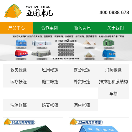
400-0988-678
产品中心
合作案例
新闻资讯
关于我们
救灾帐篷
班用帐篷
露营帐篷
消防帐篷
医疗帐篷
施工帐篷
外贸帐篷
推拉棚和膜结构
车棚
洗消帐篷
婚宴帐篷
酒店帐篷