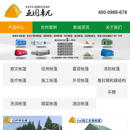
400-0988-678
产品中心
合作案例
新闻资讯
关于我们
救灾帐篷
班用帐篷
露营帐篷
消防帐篷
医疗帐篷
施工帐篷
外贸帐篷
推拉棚和膜结构
车棚
洗消帐篷
婚宴帐篷
酒店帐篷