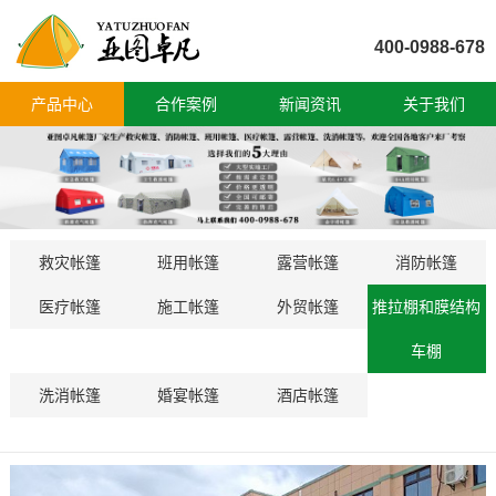
400-0988-678
产品中心
合作案例
新闻资讯
关于我们
救灾帐篷
班用帐篷
露营帐篷
消防帐篷
医疗帐篷
施工帐篷
外贸帐篷
推拉棚和膜结构
车棚
洗消帐篷
婚宴帐篷
酒店帐篷