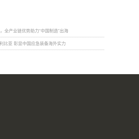
，全产业链优势助力“中国制造”出海
启运利比亚 彰显中国应急装备海外实力