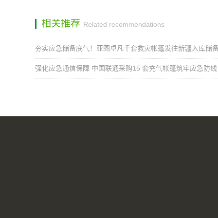
相关推荐
Related recommendations
夯实应急储备底气！亚图卓凡千套救灾帐篷发往新疆入库储
强化应急通信保障 中国联通采购15 套充气帐篷筑牢应急防线