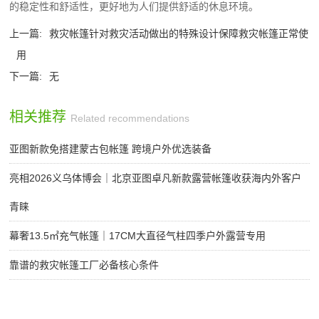
的稳定性和舒适性，更好地为人们提供舒适的休息环境。
上一篇:
救灾帐篷针对救灾活动做出的特殊设计保障救灾帐篷正常使
用
下一篇:
无
相关推荐
Related recommendations
亚图新款免搭建蒙古包帐篷 跨境户外优选装备
亮相2026义乌体博会｜北京亚图卓凡新款露营帐篷收获海内外客户
青睐
幕奢13.5㎡充气帐篷｜17CM大直径气柱四季户外露营专用
靠谱的救灾帐篷工厂必备核心条件