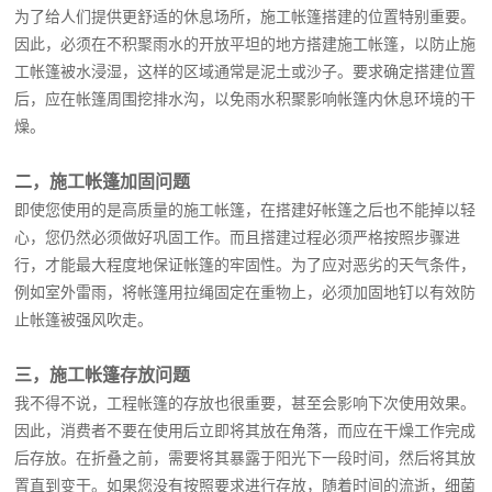
为了给人们提供更舒适的休息场所，施工帐篷搭建的位置特别重要。
因此，必须在不积聚雨水的开放平坦的地方搭建施工帐篷，以防止施
工帐篷被水浸湿，这样的区域通常是泥土或沙子。要求确定搭建位置
后，应在帐篷周围挖排水沟，以免雨水积聚影响帐篷内休息环境的干
燥。
二，施工帐篷加固问题
即使您使用的是高质量的施工帐篷，在搭建好帐篷之后也不能掉以轻
心，您仍然必须做好巩固工作。而且搭建过程必须严格按照步骤进
行，才能最大程度地保证帐篷的牢固性。为了应对恶劣的天气条件，
例如室外雷雨，将帐篷用拉绳固定在重物上，必须加固地钉以有效防
止帐篷被强风吹走。
三，施工帐篷存放问题
我不得不说，工程帐篷的存放也很重要，甚至会影响下次使用效果。
因此，消费者不要在使用后立即将其放在角落，而应在干燥工作完成
后存放。在折叠之前，需要将其暴露于阳光下一段时间，然后将其放
置直到变干。如果您没有按照要求进行存放，随着时间的流逝，细菌