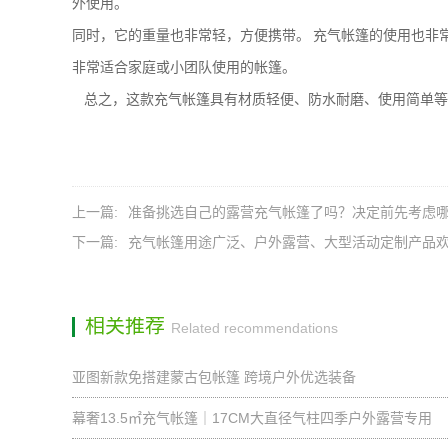
外使用。
同时
，它的重量也非常轻，方便携带。
充气帐篷的使用也非
非常适合家庭或小团队使用的帐篷。
总之，这款充气帐篷具有材质轻便、防水耐磨、使用简单等
上一篇:
准备挑选自己的露营充气帐篷了吗？决定前先考虑哪款
下一篇:
充气帐篷用途广泛、户外露营、大型活动定制产品
相关推荐
Related recommendations
亚图新款免搭建蒙古包帐篷 跨境户外优选装备
幕奢13.5㎡充气帐篷｜17CM大直径气柱四季户外露营专用