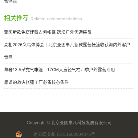
营体验
相关推荐
Related recommendations
亚图新款免搭建蒙古包帐篷 跨境户外优选装备
亮相2026义乌体博会｜北京亚图卓凡新款露营帐篷收获海内外客户
青睐
幕奢13.5㎡充气帐篷｜17CM大直径气柱四季户外露营专用
靠谱的救灾帐篷工厂必备核心条件
Copyright ©
北京亚图卓凡科技发展有限公司
京公网安备 11011502004376号