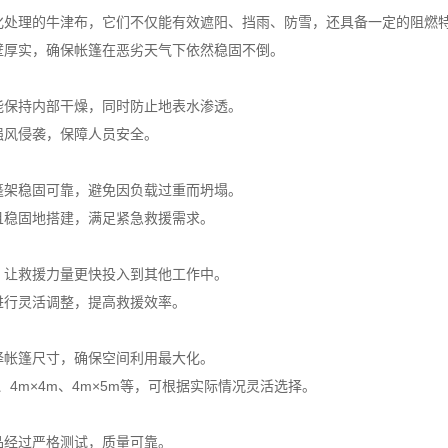
化处理的牛津布，它们不仅能有效遮阳、挡雨、防雪，还具备一定的阻燃
壁厚实，确保帐篷在恶劣天气下依然稳固不倒。
能保持内部干燥，同时防止地表水渗透。
强风侵袭，保障人员安全。
篷架稳固可靠，避免因负载过重而坍塌。
且稳固地搭建，满足紧急救援需求。
，让救援力量更快投入到其他工作中。
进行灵活调整，提高救援效率。
择帐篷尺寸，确保空间利用最大化。
、4m×4m、4m×5m等，可根据实际情况灵活选择。
品经过严格测试，质量可靠。