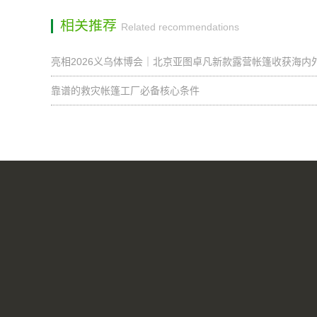
相关推荐
Related recommendations
亮相2026义乌体博会｜北京亚图卓凡新款露营帐篷收获海内
靠谱的救灾帐篷工厂必备核心条件