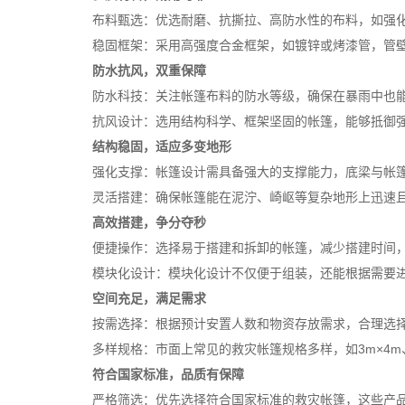
布料甄选
：优选耐磨、抗撕拉、高防水性的布料，如强
稳固框架
：采用高强度合金框架，如镀锌或烤漆管，管
防水抗风，双重保障
防水科技
：关注帐篷布料的防水等级，确保在暴雨中也
抗风设计
：选用结构科学、框架坚固的帐篷，能够抵御
结构稳固，适应多变地形
强化支撑
：帐篷设计需具备强大的支撑能力，底梁与帐
灵活搭建
：确保帐篷能在泥泞、崎岖等复杂地形上迅速
高效搭建，争分夺秒
便捷操作
：选择易于搭建和拆卸的帐篷，减少搭建时间
模块化设计
：模块化设计不仅便于组装，还能根据需要
空间充足，满足需求
按需选择
：根据预计安置人数和物资存放需求，合理选
多样规格
：市面上常见的救灾帐篷规格多样，如3m×4m
符合国家标准，品质有保障
严格筛选
：优先选择符合国家标准的救灾帐篷，这些产