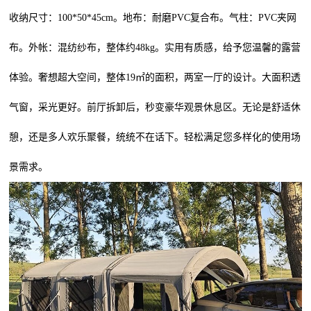
收纳尺寸：100*50*45cm。地布：耐磨PVC复合布。气柱：PVC夹网
布。外帐：混纺纱布，整体约48kg。实用有质感，给予您温馨的露营
体验。奢想超大空间，整体19㎡的面积，两室一厅的设计。大面积透
气窗，采光更好。前厅拆卸后，秒变豪华观景休息区。无论是舒适休
憩，还是多人欢乐聚餐，统统不在话下。轻松满足您多样化的使用场
景需求。