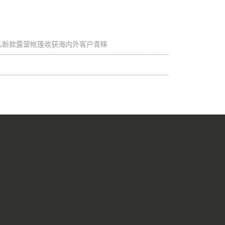
卓凡新款露营帐篷收获海内外客户青睐