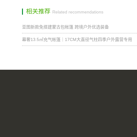
相关推荐
Related recommendations
亚图新款免搭建蒙古包帐篷 跨境户外优选装备
幕奢13.5㎡充气帐篷｜17CM大直径气柱四季户外露营专用