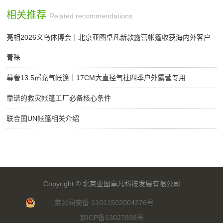
相关推荐
Related recommendations
亮相2026义乌体博会｜北京亚图卓凡新款露营帐篷收获海内外客户
青睐
幕奢13.5㎡充气帐篷｜17CM大直径气柱四季户外露营专用
靠谱的救灾帐篷工厂必备核心条件
联合国UN帐篷相关介绍
Copyright ©
北京亚图卓凡科技发展有限公司
京公网安备 11011502004376号
京ICP备13027898号