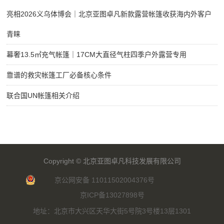
亮相2026义乌体博会｜北京亚图卓凡新款露营帐篷收获海内外客户
青睐
幕奢13.5㎡充气帐篷｜17CM大直径气柱四季户外露营专用
靠谱的救灾帐篷工厂必备核心条件
联合国UN帐篷相关介绍
Copyright ©
北京亚图卓凡科技发展有限公司
京公网安备 11011502004376号
京ICP备13027898号
地址：北京市大兴区天华大街5号院3号楼13层1301