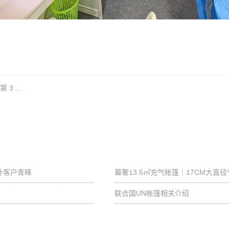
 ...
外客户青睐
幕奢13.5㎡充气帐篷｜17CM大直
联合国UN帐篷相关介绍