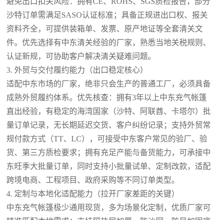
避免出口扣关风险：拥有CE、ROHS、SGS质检报告，部分
沙特订单需满足SASO认证标准；具备正规进出口权、报关
资料齐全，可提供装箱单、发票、原产地证等全套清关文
件。优先选择有中东清关经验的厂家，熟悉当地关税规则、
认证新规，可协助客户解决清关疑难问题。
3. 外贸与交付履约能力（出口稳定核心）
适配中东市场的厂家，绝非只会生产的普通工厂，必须具备
成熟外贸履约体系。优先核查：拥有3年以上中东充气帐篷
直出经验，有稳定的海湾国家（沙特、阿联酋、卡塔尔）批
量订单记录，无长期延迟交货、客户纠纷记录；支持外贸常
规付款方式（TT、LC），可接受中东客户常见的验厂、验
货、第三方质检要求；拥有充足产能与备货能力，可承接中
东旺季大批量订单，同时支持小批量试单、定制改款，适配
跨境电商、工程项目、政府采购等不同订单类型。
4. 定制与本地化适配能力（拉开厂家差距的关键）
中东充气帐篷极少通用现货，多为场景化定制，优质厂家可