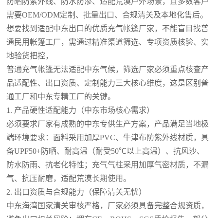
防晒防紫外线、防水防渗、适配荒漠户外场景，且多数客户
需要OEM/ODM定制、批量出口、合规清关及本地化售后。
想要找到适配中东出口的优质充气帐篷厂家，不能盲目找普
通民用帐篷工厂，需通过精准渠道筛选、专项资质核验、实
地验货把控，
普通充气帐篷无法适配中东气候，筛选厂家必须重点核查产
品适配性、出口资质、定制能力三大核心维度，这是区别普
通工厂和中东专精工厂的关键。
1. 产品硬性适配能力（中东市场核心需求）
必须要求厂家有成熟的中东专供生产方案，产品满足当地极
端环境要求：面料采用加厚PVC、牛津布防紫外线材质，具
备UPF50+防晒、耐高温（耐受50℃以上高温）、抗风沙、
防水防雨、抗老化特性；充气气柱采用加厚气密材质，不漏
气、抗压耐磨，适配荒漠长期使用。
2. 出口资质与合规能力（保障清关无忧）
中东海湾国家清关审核严格，厂家必须具备完整合规资质，