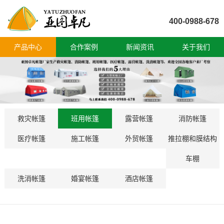
400-0988-678
产品中心
合作案例
新闻资讯
关于我们
救灾帐篷
班用帐篷
露营帐篷
消防帐篷
医疗帐篷
施工帐篷
外贸帐篷
推拉棚和膜结构
车棚
洗消帐篷
婚宴帐篷
酒店帐篷