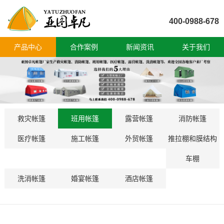
400-0988-678
产品中心
合作案例
新闻资讯
关于我们
救灾帐篷
班用帐篷
露营帐篷
消防帐篷
医疗帐篷
施工帐篷
外贸帐篷
推拉棚和膜结构
车棚
洗消帐篷
婚宴帐篷
酒店帐篷