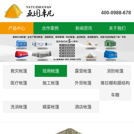
400-0988-678
产品中心
合作案例
新闻资讯
关于我们
救灾帐篷
班用帐篷
露营帐篷
消防帐篷
医疗帐篷
施工帐篷
外贸帐篷
推拉棚和膜结构
车棚
洗消帐篷
婚宴帐篷
酒店帐篷