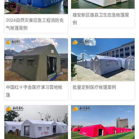
雄安新区雄县卫生应急帐篷案
2024自然灾害应急工程消防充
例
气帐篷案例
中国红十字会医疗演习营地帐
批量定制医疗帐篷案例
篷