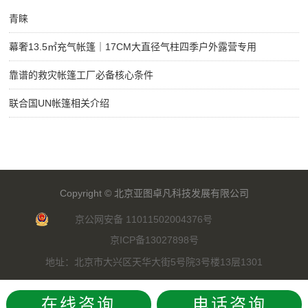
青睐
幕奢13.5㎡充气帐篷｜17CM大直径气柱四季户外露营专用
靠谱的救灾帐篷工厂必备核心条件
联合国UN帐篷相关介绍
Copyright ©
北京亚图卓凡科技发展有限公司
京公网安备 11011502004376号
京ICP备13027898号
地址：北京市大兴区天华大街5号院3号楼13层1301
在线咨询
电话咨询