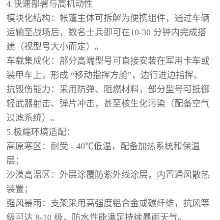
4.快速部署与高机动性
模块化结构：帐篷主体可拆解为便携组件，通过车辆
运输至战场后，数名士兵即可在10-30 分钟内完成搭
建（视型号大小而定）。
车载集成化：部分高端型号可直接安装在军用卡车或
装甲车上，形成 “移动指挥方舱”，边行进边指挥。
抗毁伤能力：采用防弹、阻燃材料，部分型号可抵御
轻武器射击、弹片冲击，甚至核生化污染（配备空气
过滤系统）。
5.极端环境适配：
高原寒区：耐受 - 40℃低温，配备加热系统和保温
层；
沙漠高温区：外层涂覆防紫外线涂层，内置通风散热
装置；
强风暴雨：支架采用高强度铝合金或碳纤维，抗风等
级可达 8-10 级，防水性能满足持续暴雨天气。