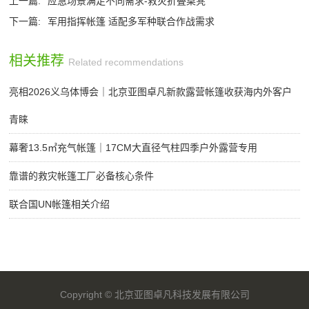
上一篇:
应急场景满足不同需求-救灾折叠桌凳
下一篇:
军用指挥帐篷 适配多军种联合作战需求
相关推荐
Related recommendations
亮相2026义乌体博会｜北京亚图卓凡新款露营帐篷收获海内外客户
青睐
幕奢13.5㎡充气帐篷｜17CM大直径气柱四季户外露营专用
靠谱的救灾帐篷工厂必备核心条件
联合国UN帐篷相关介绍
Copyright ©
北京亚图卓凡科技发展有限公司