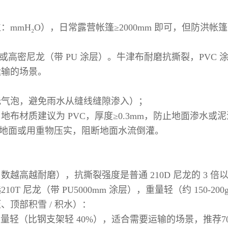
H₂O），日常露营帐篷≥2000mm 即可，但防洪帐篷建
 或高密尼龙（带 PU 涂层）。牛津布耐磨抗撕裂，PVC 
运输的场景。
无气泡，避免雨水从缝线缝隙渗入）；
布材质建议为 PVC，厚度≥0.3mm，防止地面渗水或
入地面或用重物压实，阻断地面水流倒灌。
 数越高越耐磨），抗撕裂强度是普通 210D 尼龙的 3
 尼龙（带 PU5000mm 涂层），重量轻（约 150-2
顶部积雪 / 积水）：
量轻（比钢支架轻 40%），适合需要运输的场景，推荐700