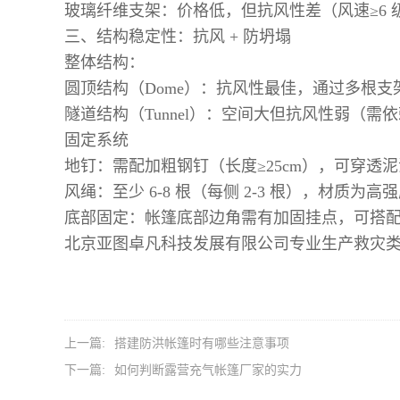
玻璃纤维支架：价格低，但抗风性差（风速≥6 
三、结构稳定性：抗风 + 防坍塌
整体结构：
圆顶结构（Dome）：抗风性最佳，通过多根
隧道结构（Tunnel）：空间大但抗风性弱（
固定系统
地钉：需配加粗钢钉（长度≥25cm），可穿透
风绳：至少 6-8 根（每侧 2-3 根），材质
底部固定：帐篷底部边角需有加固挂点，可搭配沙袋
北京亚图卓凡科技发展有限公司
专业生产救灾类
上一篇:
搭建防洪帐篷时有哪些注意事项
下一篇:
如何判断露营充气帐篷厂家的实力