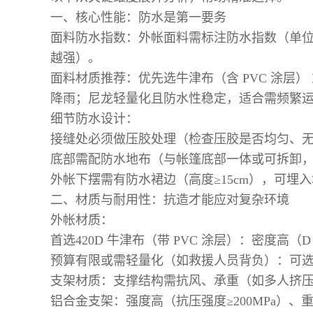
一、核心性能：防水是第一要务
面料防水指数：外帐面料需标注防水指数（单位：mm
越强）。
面料材质推荐：优先选牛津布（含 PVC 涂层）
降雨；尼龙轻量化且防水性稳定，适合需频繁
细节防水设计：
接缝处必须做压胶处理（检查压胶是否均匀、
底部需配防水地布（与帐篷底部一体或可拆卸，地
外帐下摆需有防水裙边（高度≥15cm），可埋
二、材质与耐用性：抗造才能应对复杂环境
外帐材质：
首选420D 牛津布（带 PVC 涂层）
：密度高（D
预算有限或需轻量化（如救援人员背负）：可选210T
支架材质：支撑结构需抗风、承重（如多人挤压、
铝合金支架：强度高（抗压强度≥200MPa）、重