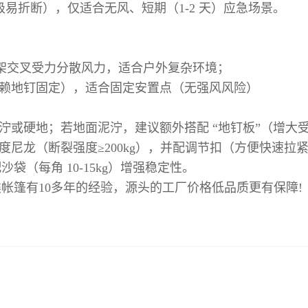
级易折断），仅适合无风、短期（1-2 天）应急场景。
支架交叉受力分散风力，适合户外复杂环境；
需依赖地钉固定），适合固定安置点（无强风风险）
泥泞或硬地；若地面泥泞，建议额外搭配 “地钉板”（增大
为高强度尼龙（断裂强度≥200kg），并配调节扣（方便快速拉
（每角 10-15kg）增强稳定性。
帐篷有10多年的经验，源头的工厂价格低品质更有保障!