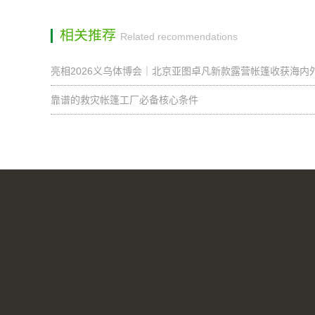
相关推荐
Related recommendations
亮相2026义乌体博会｜北京亚图卓凡新款露营帐篷收获海内
靠谱的救灾帐篷工厂必备核心条件