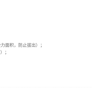
受力面积，防止拔出）；
紧）；