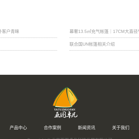
外客户青睐
幕奢13.5㎡充气帐篷｜17CM大直
联合国UN帐篷相关介绍
产品中心
合作案例
新闻资讯
关于我们