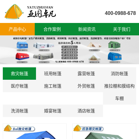
400-0988-678
产品中心
合作案例
新闻资讯
关于我们
救灾帐篷
班用帐篷
露营帐篷
消防帐篷
医疗帐篷
施工帐篷
外贸帐篷
推拉棚和膜结构
车棚
洗消帐篷
婚宴帐篷
酒店帐篷