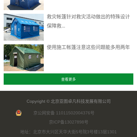
救灾帐篷针对救灾活动做出的特殊设计
保障救...
使用施工帐篷注意这些问题能多用两年
Copyright ©
北京亚图卓凡科技发展有限公司
京公网安备 11011502004376号
京ICP备13027898号
地址：北京市大兴区天华大街5号院3号楼13层1301