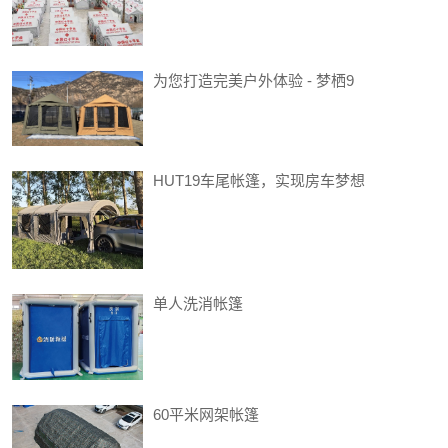
为您打造完美户外体验 - 梦栖9
HUT19车尾帐篷，实现房车梦想
单人洗消帐篷
60平米网架帐篷