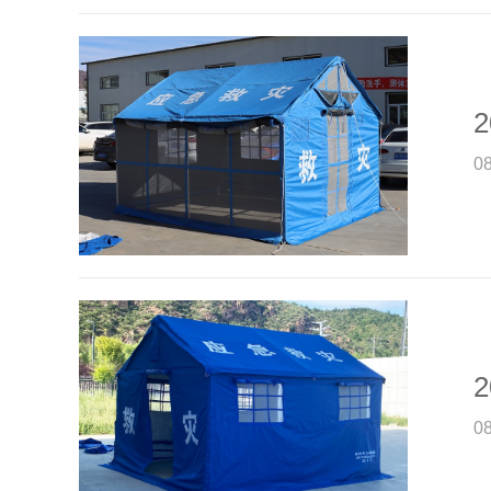
2
0
2
0