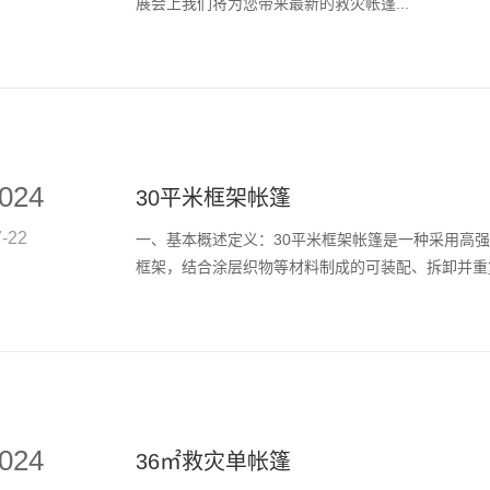
展会上我们将为您带来最新的救灾帐篷...
024
30平米框架帐篷
7-22
一、基本概述定义：30平米框架帐篷是一种采用高
框架，结合涂层织物等材料制成的可装配、拆卸并重复.
024
36㎡救灾单帐篷