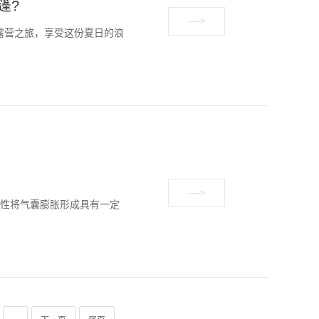
篷?
营之旅，享受这份夏日的浪
性将气囊膨胀形成具有一定