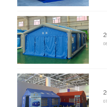
2
0
2
0