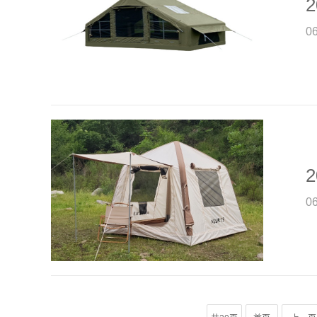
2
0
2
0